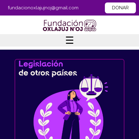
fundacionoxlajujnoj@gmail.com
DONAR
☰